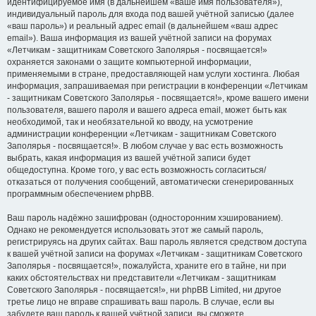
идентифицируемое имя (в дальнейшем «ваше имя пользователя»),
индивидуальный пароль для входа под вашей учётной записью (далее
«ваш пароль») и реальный адрес email (в дальнейшем «ваш адрес
email»). Ваша информация из вашей учётной записи на форумах
«Летчикам - защитникам Советского Заполярья - посвящается!»
охраняется законами о защите компьютерной информации,
применяемыми в стране, предоставляющей нам услуги хостинга. Любая
информация, запрашиваемая при регистрации в конференции «Летчикам
- защитникам Советского Заполярья - посвящается!», кроме вашего имени
пользователя, вашего пароля и вашего адреса email, может быть как
необходимой, так и необязательной ко вводу, на усмотрение
администрации конференции «Летчикам - защитникам Советского
Заполярья - посвящается!». В любом случае у вас есть возможность
выбрать, какая информация из вашей учётной записи будет
общедоступна. Кроме того, у вас есть возможность согласиться/
отказаться от получения сообщений, автоматически сгенерированных
программным обеспечением phpBB.
Ваш пароль надёжно зашифрован (односторонним хэшированием).
Однако не рекомендуется использовать этот же самый пароль,
регистрируясь на других сайтах. Ваш пароль является средством доступа
к вашей учётной записи на форумах «Летчикам - защитникам Советского
Заполярья - посвящается!», пожалуйста, храните его в тайне, ни при
каких обстоятельствах ни представители «Летчикам - защитникам
Советского Заполярья - посвящается!», ни phpBB Limited, ни другое
третье лицо не вправе спрашивать ваш пароль. В случае, если вы
забудете ваш пароль к вашей учётной записи, вы сможете