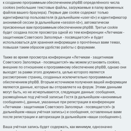
к созданию программным обеспечением phpBB определённого числа
cookies (небольшие текстовые файлы, загружаемые в папку временных
файлов вашего браузера). Первые две cookie содержат только
идентификатор пользователя (в дальнейшем «user-id») и идентификатор
анонимной сессии (в дальнейшем «session-id»), автоматически
присвоенные вам программным обеспечением phpBB. Третья cookie
будет создана после просмотра одной из тем конференции «Летчикам -
защитникам Советского Заполярья - посвящается!» и будет
использоваться для хранения информации о прочтённых вами темах,
повышая таким образом удобство работы с форумами.
Также во время просмотра конференции «Летчикам - защитникам
Советского Заполярья - посвящается!» мы можем установить cookies,
внешние по отношению к программному обеспечению phpBB, однако они
выходят за рамки этого документа, целью которого является
рассмотрение страниц, созданных исключительно программным
обеспечением phpBB. Вторым источником получения вашей информации
являются данные, которые вы отправляете на форум. Этими данными
могут быть, но не исчерпываются, следующие данные: сообщения,
размещённые под учётной записью Гостя (в дальнейшем «анонимные
сообщения»), данные, указанные при регистрации в конференции
«Летчикам - защитникам Советского Заполярья - посвящается!» (в
дальнейшем «ваша учётная запись») и сообщения, оставленные вами
после регистрации и авторизации (в дальнейшем «ваши сообщения»).
Ваша учётная запись будет содержать, как минимум, однозначно