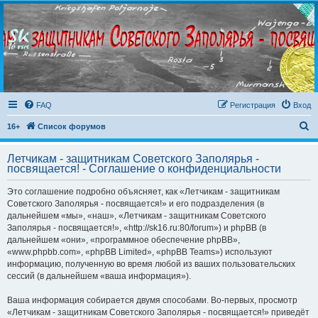
FAQ
Регистрация
Вход
П
16+
Список форумов
о
Летчикам - защитникам Советского Заполярья -
и
посвящается! - Соглашение о конфиденциальности
с
Это соглашение подробно объясняет, как «Летчикам - защитникам
к
Советского Заполярья - посвящается!» и его подразделения (в
дальнейшем «мы», «наш», «Летчикам - защитникам Советского
Заполярья - посвящается!», «http://sk16.ru:80/forum») и phpBB (в
дальнейшем «они», «программное обеспечение phpBB»,
«www.phpbb.com», «phpBB Limited», «phpBB Teams») используют
информацию, полученную во время любой из ваших пользовательских
сессий (в дальнейшем «ваша информация»).
Ваша информация собирается двумя способами. Во-первых, просмотр
«Летчикам - защитникам Советского Заполярья - посвящается!» приведёт